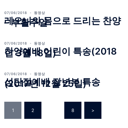
07/06/2018
동영상
레오니의 몸으로 드리는 찬양
– 부활주일
07/06/2018
동영상
찬양예배 어린이 특송(2018
년 3월 18일)
07/06/2018
동영상
성탄절예배 장년부 특송
(2017년 12월 25일)
글 페이지 매김
1
2
…
8
>