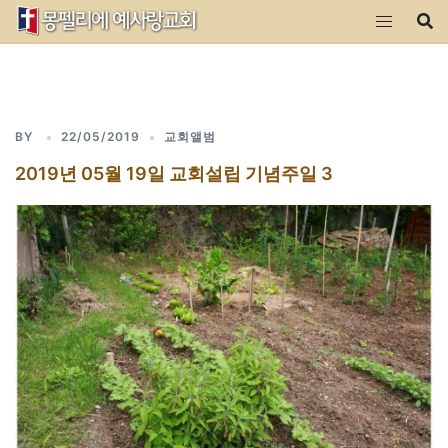
Skip
to
content
BY
22/05/2019
교회앨범
2019년 05월 19일 교회설립 기념주일 3