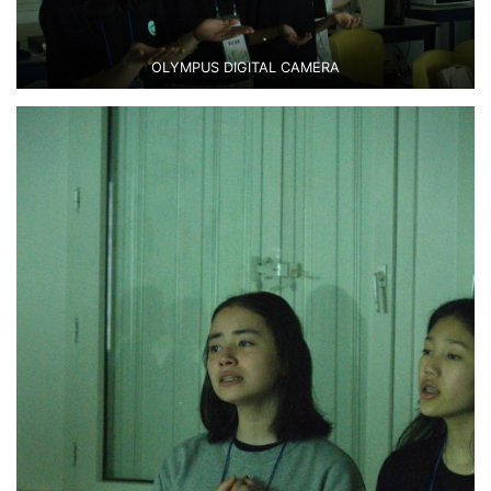
OLYMPUS DIGITAL CAMERA