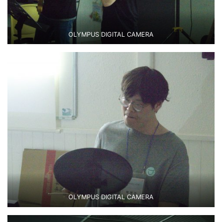
OLYMPUS DIGITAL CAMERA
OLYMPUS DIGITAL CAMERA