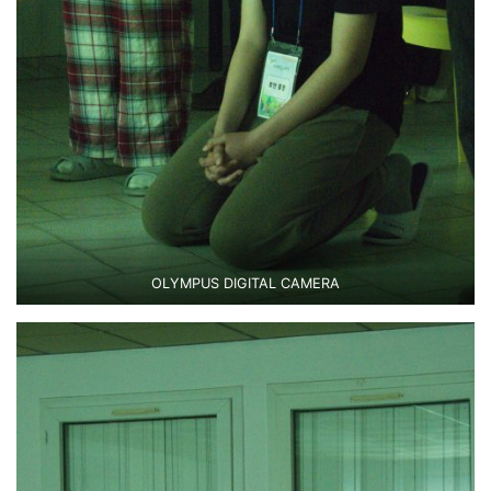
OLYMPUS DIGITAL CAMERA