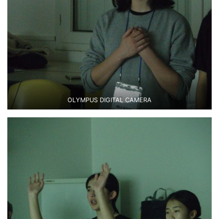
OLYMPUS DIGITAL CAMERA