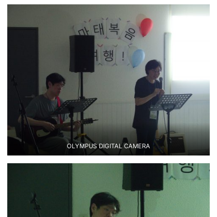
OLYMPUS DIGITAL CAMERA