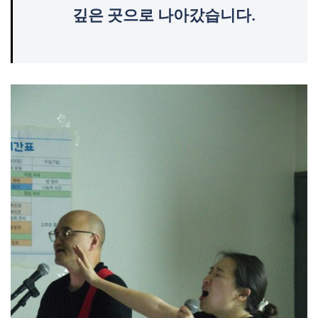
깊은 곳으로 나아갔습니다.