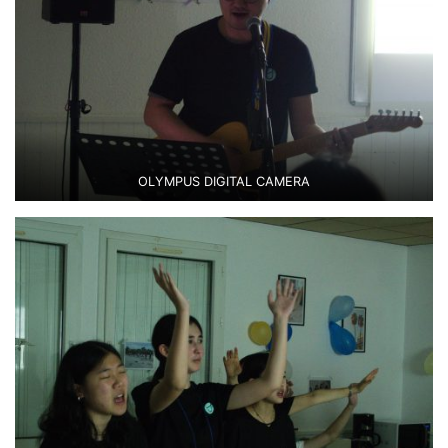
OLYMPUS DIGITAL CAMERA