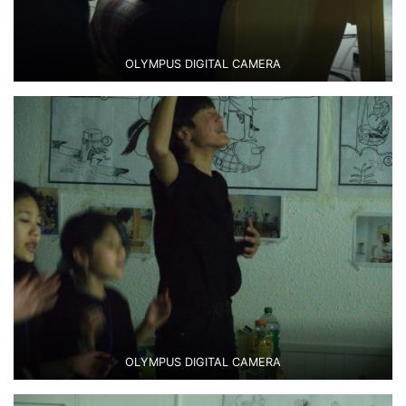
OLYMPUS DIGITAL CAMERA
OLYMPUS DIGITAL CAMERA