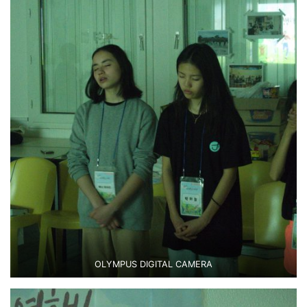
OLYMPUS DIGITAL CAMERA