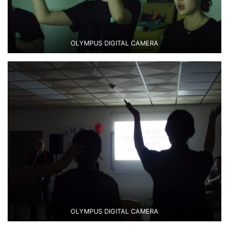
OLYMPUS DIGITAL CAMERA
OLYMPUS DIGITAL CAMERA