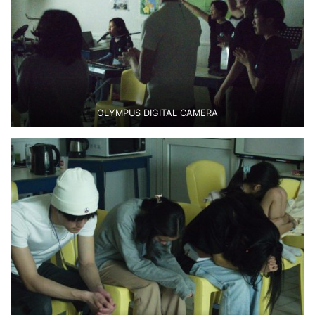
OLYMPUS DIGITAL CAMERA