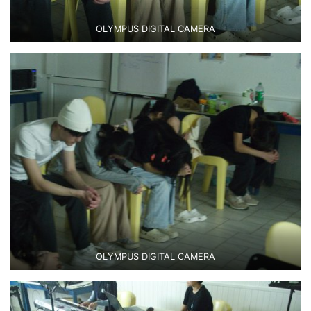
OLYMPUS DIGITAL CAMERA
OLYMPUS DIGITAL CAMERA