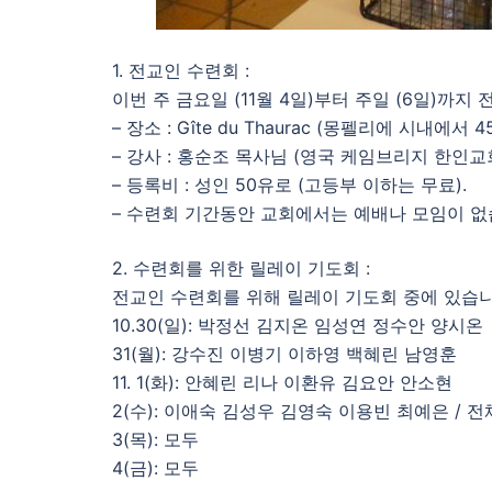
1. 전교인 수련회 :
이번 주 금요일 (11월 4일)부터 주일 (6일)까
– 장소 : Gîte du Thaurac (몽펠리에 시내에서 
– 강사 : 홍순조 목사님 (영국 케임브리지 한인교
– 등록비 : 성인 50유로 (고등부 이하는 무료).
– 수련회 기간동안 교회에서는 예배나 모임이 없
2. 수련회를 위한 릴레이 기도회 :
전교인 수련회를 위해 릴레이 기도회 중에 있습니
10.30(일): 박정선 김지온 임성연 정수안 양시온
31(월): 강수진 이병기 이하영 백혜린 남영훈
11. 1(화): 안혜린 리나 이환유 김요안 안소현
2(수): 이애숙 김성우 김영숙 이용빈 최예은 / 
3(목): 모두
4(금): 모두