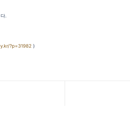
다.
py.kr/?p=31982
)