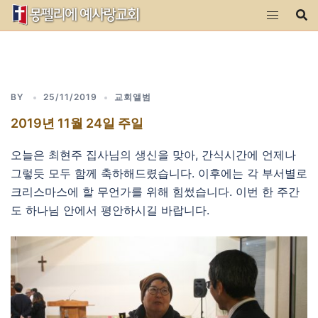
Skip
to
content
BY
25/11/2019
교회앨범
2019년 11월 24일 주일
오늘은 최현주 집사님의 생신을 맞아, 간식시간에 언제나
그렇듯 모두 함께 축하해드렸습니다. 이후에는 각 부서별로
크리스마스에 할 무언가를 위해 힘썼습니다. 이번 한 주간
도 하나님 안에서 평안하시길 바랍니다.